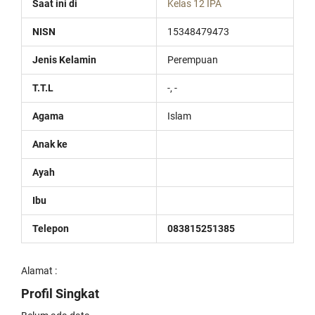
Saat ini di
Kelas 12 IPA
NISN
15348479473
Jenis Kelamin
Perempuan
T.T.L
-, -
Agama
Islam
Anak ke
Ayah
Ibu
Telepon
083815251385
Alamat :
Profil Singkat