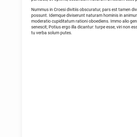
Nummus in Croesi divitiis obscuratur, pars est tamen d
possunt. Idemque diviserunt naturam hominis in animum
moderatio cupiditatum rationi oboediens. Immo alio gener
senescit; Potius ergo illa dicantur: turpe esse, viri non 
tu verba solum putes.