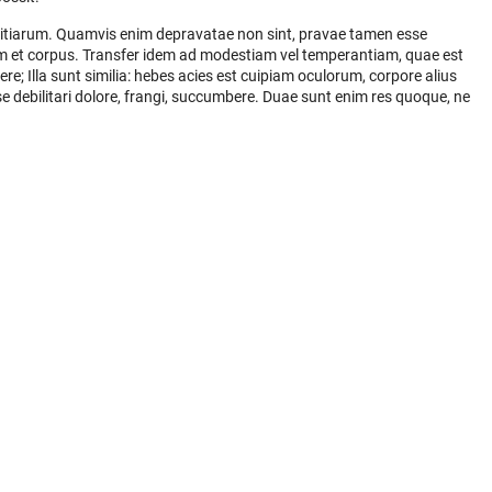
ivitiarum. Quamvis enim depravatae non sint, pravae tamen esse
 et corpus. Transfer idem ad modestiam vel temperantiam, quae est
e; Illa sunt similia: hebes acies est cuipiam oculorum, corpore alius
esse debilitari dolore, frangi, succumbere. Duae sunt enim res quoque, ne