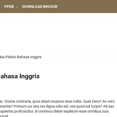
PPDB
DOWNLOAD BROSUR
ba Pidato Bahasa Inggris
ahasa Inggris
atio. Omnia contraria, quos etiam insanos esse vultis. Quid Zeno? An vero
estantia? Primum cur ista res digna odio est, nisi quod est turpis? Ad eas
apientia proficiscitur, id continuo debet expletum esse omnibus suis
ossit.