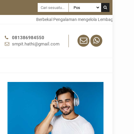
Berbekal Pengalaman mengelola Lembaga pendidikan di 
081386984550
smpit.hathi@gmail.com