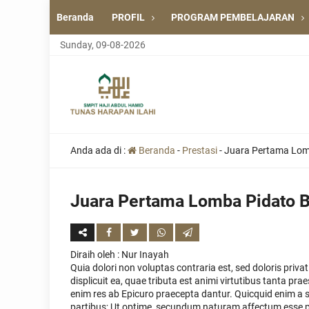
Beranda
PROFIL
PROGRAM PEMBELAJARAN
Sunday, 09-08-2026
Anda ada di :
Beranda
-
Prestasi
-
Juara Pertama Lom
Juara Pertama Lomba Pidato B
Diraih oleh
: Nur Inayah
Quia dolori non voluptas contraria est, sed doloris priv
displicuit ea, quae tributa est animi virtutibus tanta pra
enim res ab Epicuro praecepta dantur. Quicquid enim a s
partibus; Ut optime, secundum naturam affectum esse p