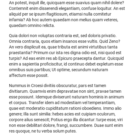
An potest, inquit ille, quicquam esse suavius quam nihil dolere?
Contemnit enim disserendi elegantiam, confuse loquitur. An est
aliquid per se ipsum flagitiosum, etiamsi nulla comitetur
infamia? Ab hoc autem quaedam non melius quam veteres,
quaedam omnino relicta.
Quia dolori non voluptas contraria est, sed doloris privatio.
Omnia contraria, quos etiam insanos esse vultis. Quid Zeno?
An vero displicuit ea, quae tributa est animi virtutibus tanta
praestantia? Primum cur ista res digna odio est, nisi quod est
turpis? Ad eas enim res ab Epicuro praecepta dantur. Quicquid
enim a sapientia proficiscitur, id continuo debet expletum esse
omnibus suis partibus; Ut optime, secundum naturam
affectum esse possit.
Nummus in Croesi divitiis obscuratur, pars est tamen
divitiarum. Quamvis enim depravatae non sint, pravae tamen
esse possunt. Idemque diviserunt naturam hominis in animum
et corpus. Transfer idem ad modestiam vel temperantiam,
quae est moderatio cupiditatum rationi oboediens. Immo alio
genere; Illa sunt similia: hebes acies est cuipiam oculorum,
corpore alius senescit; Potius ergo illa dicantur: turpe esse, viri
non esse debilitari dolore, frangi, succumbere. Duae sunt enim
res quoque, ne tu verba solum putes.